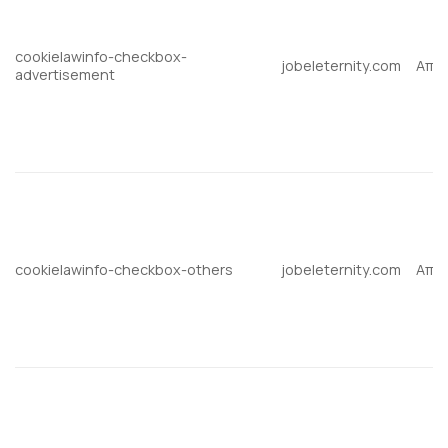
cookielawinfo-checkbox-
jobeleternity.com
Απα
advertisement
cookielawinfo-checkbox-others
jobeleternity.com
Απα