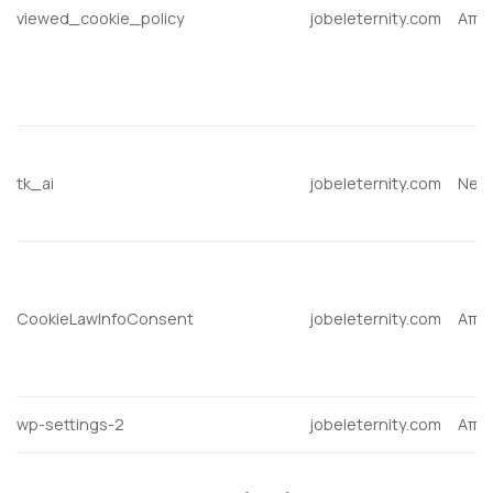
viewed_cookie_policy
jobeleternity.com
Απα
tk_ai
jobeleternity.com
Nec
CookieLawInfoConsent
jobeleternity.com
Απα
wp-settings-2
jobeleternity.com
Απα