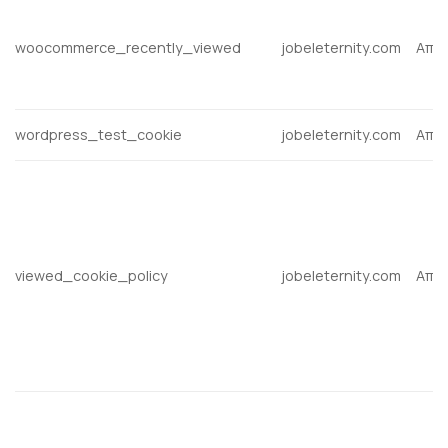
woocommerce_recently_viewed
jobeleternity.com
Απα
wordpress_test_cookie
jobeleternity.com
Απα
viewed_cookie_policy
jobeleternity.com
Απα