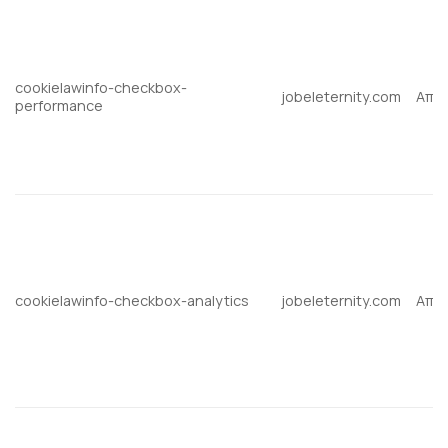
cookielawinfo-checkbox-
jobeleternity.com
Απα
performance
cookielawinfo-checkbox-analytics
jobeleternity.com
Απα