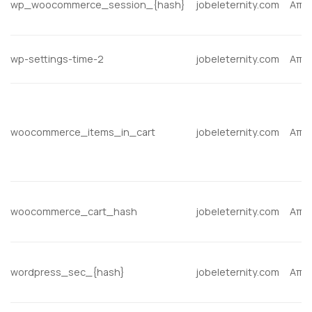
wp_woocommerce_session_{hash}
jobeleternity.com
Απα
wp-settings-time-2
jobeleternity.com
Απα
woocommerce_items_in_cart
jobeleternity.com
Απα
woocommerce_cart_hash
jobeleternity.com
Απα
wordpress_sec_{hash}
jobeleternity.com
Απα