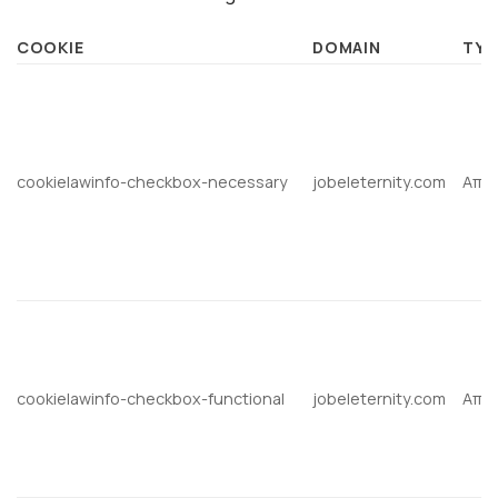
COOKIE
DOMAIN
TYP
cookielawinfo-checkbox-necessary
jobeleternity.com
Απα
cookielawinfo-checkbox-functional
jobeleternity.com
Απα