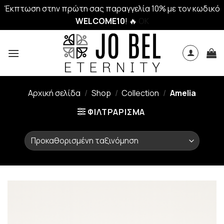
Έκπτωση στην πρώτη σας παραγγελία 10% με τον κωδικό
WELCOME10
! 🔥
OK
Skip
to
content
Αρχική σελίδα
/
Shop
/
Collection
/
Amelia
ΦΙΛΤΡΆΡΙΣΜΑ