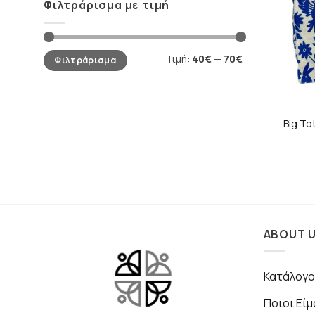
Φιλτράρισμα με τιμή
Ελάχιστη
Μέγιστη
Τιμή:
40€
—
70€
Φιλτράρισμα
τιμή
τιμή
Big To
ABOUT 
Κατάλογο
Ποιοι Εί