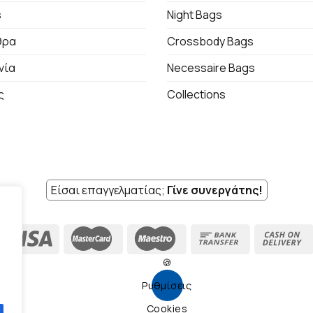
s
Night Bags
θρα
Crossbody Bags
νία
Necessaire Bags
ς
Collections
Είσαι επαγγελματίας;
Γίνε συνεργάτης!
🍪
Ρυθμίσεις
Cookies