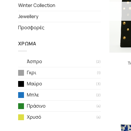
Winter Collection
Jewellery
Προσφορές
ΧΡΩΜΑ
Άσπρο
(2)
T
Γκρι
(1)
Μαύρο
(3)
Μπλε
(2)
Πράσινο
(4)
Χρυσό
(4)