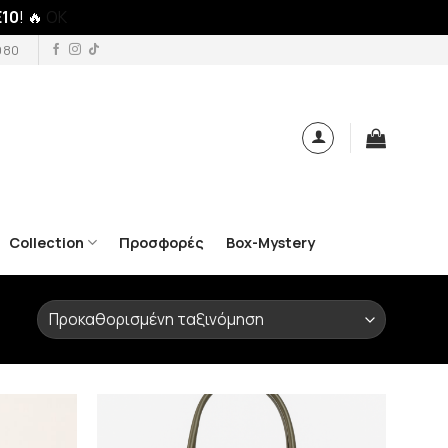
10
! 🔥
OK
980
Collection
Προσφορές
Box-Mystery