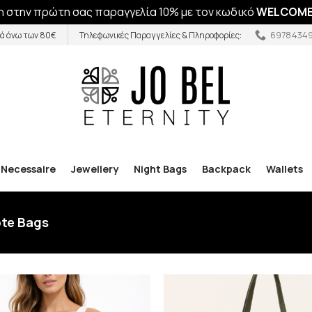
 στην πρώτη σας παραγγελία 10% με τον κωδικό
WELCOME
6978434
ά άνω των 80€
Τηλεφωνικές Παραγγελίες & Πληροφορίες:
Necessaire
Jewellery
Night Bags
Backpack
Wallets
ote Bags