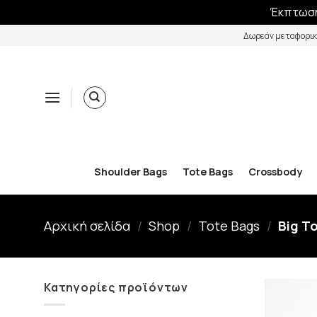
Έκπτωση
Skip
Δωρεάν μεταφορικ
to
content
Shoulder Bags
Tote Bags
Crossbody
Αρχική σελίδα
/
Shop
/
Tote Bags
/
Big T
Κατηγορίες προϊόντων