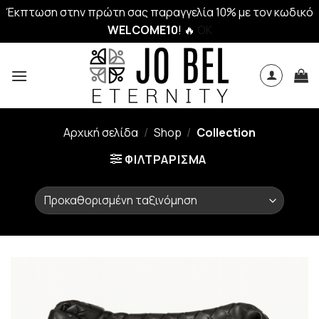
Έκπτωση στην πρώτη σας παραγγελία 10% με τον κωδικό
WELCOME10
! 🔥
OK
Skip
to
content
Αρχική σελίδα
/
Shop
/
Collection
ΦΙΛΤΡΆΡΙΣΜΑ