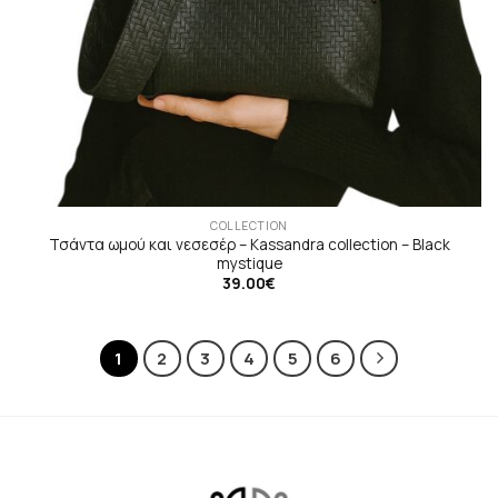
COLLECTION
Τσάντα ωμού και νεσεσέρ – Kassandra collection – Black
mystique
39.00
€
1
2
3
4
5
6