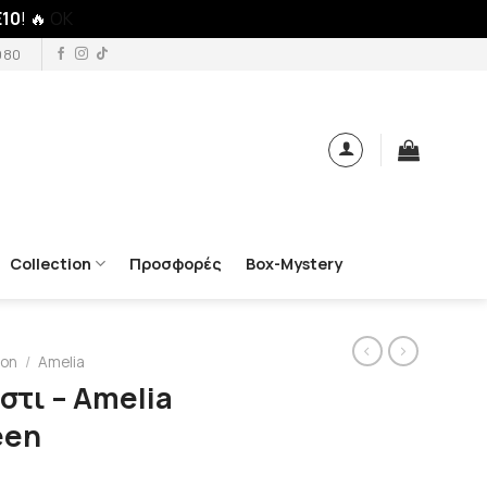
10
! 🔥
OK
980
Collection
Προσφορές
Box-Mystery
ion
/
Amelia
στι – Αmelia
een