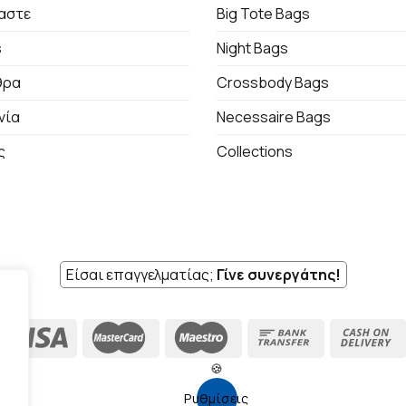
μαστε
Big Tote Bags
s
Night Bags
θρα
Crossbody Bags
νία
Necessaire Bags
ς
Collections
Είσαι επαγγελματίας;
Γίνε συνεργάτης!
🍪
Ρυθμίσεις