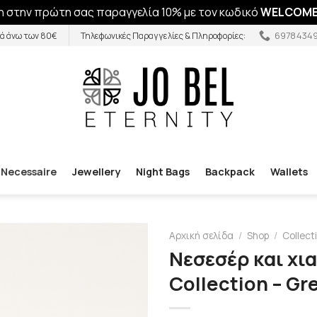
 στην πρώτη σας παραγγελία 10% με τον κωδικό
WELCOME
6978434
ά άνω των 80€
Τηλεφωνικές Παραγγελίες & Πληροφορίες:
Necessaire
Jewellery
Night Bags
Backpack
Wallets
Αρχική σελίδα
/
Shop
/
Collect
Νεσεσέρ και χια
Collection – Gr