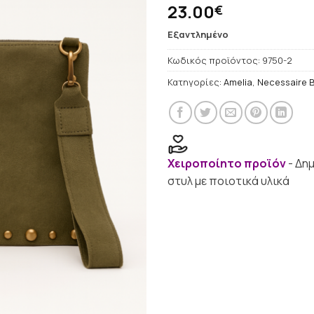
23.00
€
Εξαντλημένο
Κωδικός προϊόντος:
9750-2
Κατηγορίες:
Amelia
,
Necessaire 
Χειροποίητο προϊόν
- Δη
στυλ με ποιοτικά υλικά