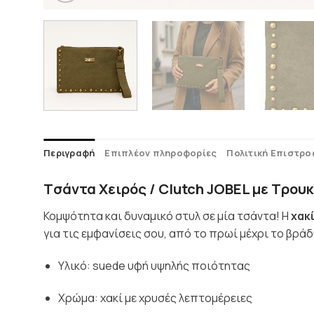
Περιγραφή
Επιπλέον πληροφορίες
Πολιτική Επιστρ
Tσάντα Χειρός / Clutch JOBEL με Τρουκ
Κομψότητα και δυναμικό στυλ σε μία τσάντα! Η
χακ
για τις εμφανίσεις σου, από το πρωί μέχρι το βράδ
Υλικό: suede υφή υψηλής ποιότητας
Χρώμα: χακί με χρυσές λεπτομέρειες