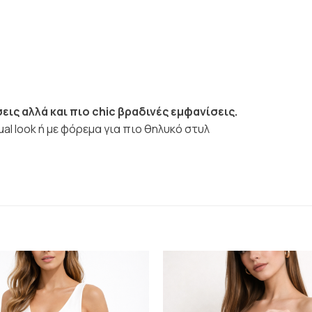
εις αλλά και πιο chic βραδινές εμφανίσεις.
ual look ή με φόρεμα για πιο θηλυκό στυλ