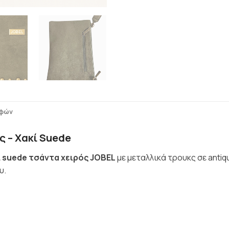
οφών
ς – Χακί Suede
ί suede τσάντα χειρός JOBEL
με μεταλλικά τρουκς σε anti
υ.