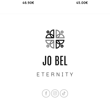
46.90
€
45.00
€