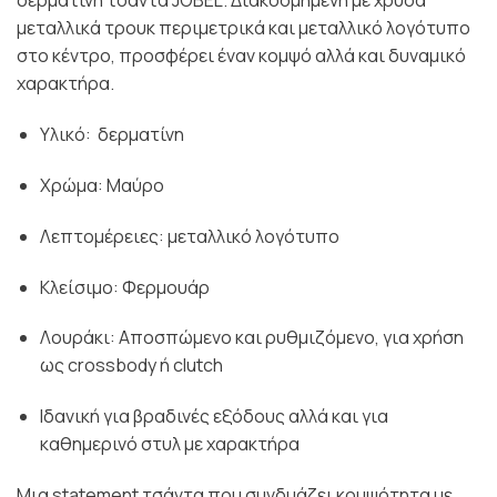
δερματίνη τσάντα JOBEL. Διακοσμημένη με χρυσά
μεταλλικά τρουκ περιμετρικά και μεταλλικό λογότυπο
στο κέντρο, προσφέρει έναν κομψό αλλά και δυναμικό
χαρακτήρα.
Υλικό: δερματίνη
Χρώμα: Μαύρο
Λεπτομέρειες: μεταλλικό λογότυπο
Κλείσιμο: Φερμουάρ
Λουράκι: Αποσπώμενο και ρυθμιζόμενο, για χρήση
ως crossbody ή clutch
Ιδανική για βραδινές εξόδους αλλά και για
καθημερινό στυλ με χαρακτήρα
Μια statement τσάντα που συνδυάζει κομψότητα με