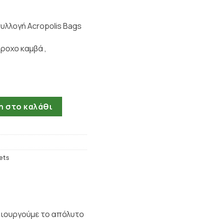
υλλογή Acropolis Bags
ροχο καμβά ,
s Bags - Green ποσότητα
 στο καλάθι
ets
μιουργούμε το απόλυτο