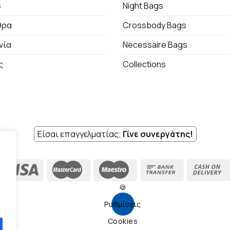
s
Night Bags
θρα
Crossbody Bags
νία
Necessaire Bags
ς
Collections
Είσαι επαγγελματίας;
Γίνε συνεργάτης!
🍪
Ρυθμίσεις
Cookies