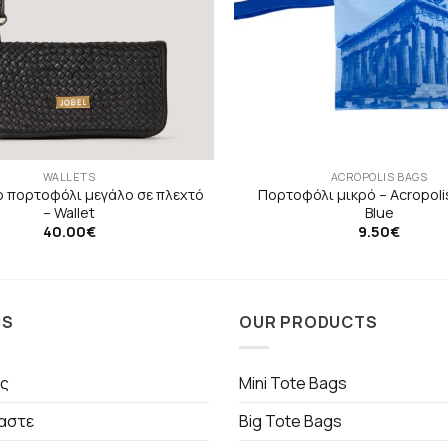
WALLETS
ACROPOLIS BAGS
ο πορτοφόλι μεγάλο σε πλεχτό
Πορτοφόλι μικρό – Acropoli
– Wallet
Blue
40.00
€
9.50
€
US
OUR PRODUCTS
ς
Mini Tote Bags
μαστε
Big Tote Bags