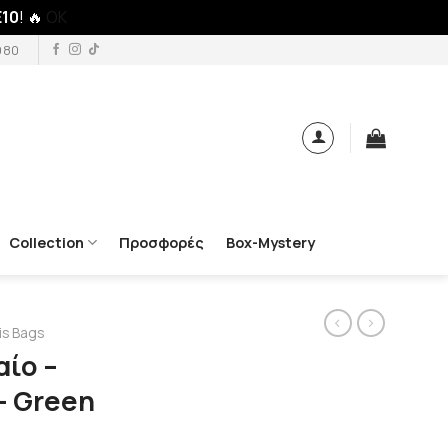
10
! 🔥
OK
980
Collection
Προσφορές
Box-Mystery
is Bags
ίο –
– Green