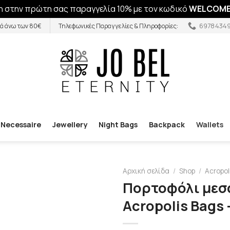
 στην πρώτη σας παραγγελία 10% με τον κωδικό
WELCOME
6978434
ά άνω των 80€
Τηλεφωνικές Παραγγελίες & Πληροφορίες:
Necessaire
Jewellery
Night Bags
Backpack
Wallets
Αρχική σελίδα
/
Shop
/
Acropol
Πορτοφόλι μεσα
Acropolis Bags 