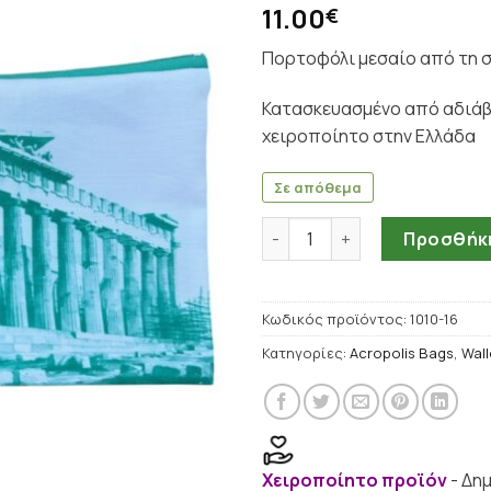
11.00
€
Πορτοφόλι μεσαίο από τη σ
Κατασκευασμένo από αδιάβ
χειροποίητo στην Ελλάδα
Σε απόθεμα
Πορτοφόλι μεσαίο - Acropoli
Προσθήκη
Κωδικός προϊόντος:
1010-16
Κατηγορίες:
Acropolis Bags
,
Wall
Χειροποίητο προϊόν
- Δη