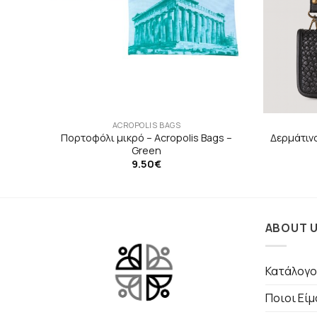
ACROPOLIS BAGS
 –
Πορτοφόλι μικρό – Acropolis Bags –
Δερμάτιν
Green
9.50
€
ABOUT 
Κατάλογο
Ποιοι Εί