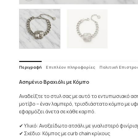
Περιγραφή
Επιπλέον πληροφορίες
Πολιτική Επιστρ
Ασημένιο Βραχιόλι με Κόμπο
Αναδείξτε το στυλ σας με αυτό το εντυπωσιακό αση
μοτίβο – έναν λαμπερό, τρισδιάστατο κόμπο με υφ
εφαρμόζει άνετα σε κάθε καρπό.
✔ Υλικό: Ανοξείδωτο ατσάλι με γυαλιστερό φινίρι
✔ Σχέδιο: Κόμπος με curb chain κρίκους