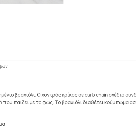
οφών
μένιο βραχιόλι. Ο χοντρός κρίκος σε curb chain σχέδιο συν
ή που παίζει με το φως. Το βραχιόλι διαθέτει κούμπωμα α
σμα