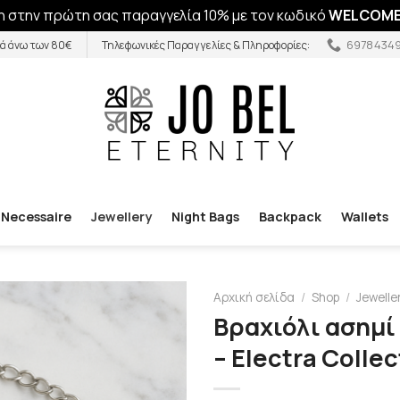
 στην πρώτη σας παραγγελία 10% με τον κωδικό
WELCOME
6978434
ά άνω των 80€
Τηλεφωνικές Παραγγελίες & Πληροφορίες:
Necessaire
Jewellery
Night Bags
Backpack
Wallets
Αρχική σελίδα
/
Shop
/
Jewelle
Βραχιόλι ασημί
– Electra Collec