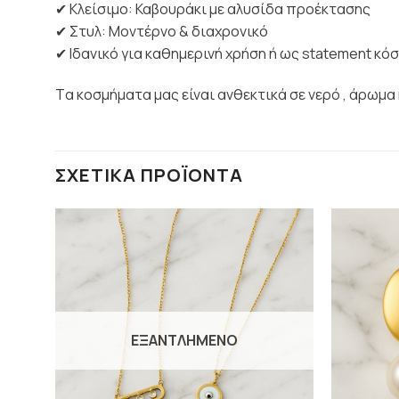
✔ Κλείσιμο: Καβουράκι με αλυσίδα προέκτασης
✔ Στυλ: Μοντέρνο & διαχρονικό
✔ Ιδανικό για καθημερινή χρήση ή ως statement κό
Tα κοσμήματα μας είναι ανθεκτικά σε νερό , άρωμα 
ΣΧΕΤΙΚΆ ΠΡΟΪΌΝΤΑ
ΕΞΑΝΤΛΗΜΈΝΟ