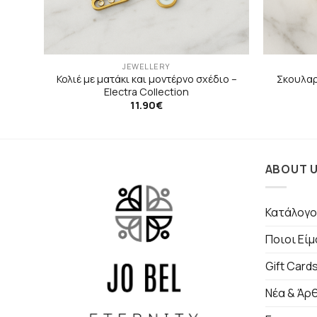
JEWELLERY
υσό –
Κολιέ με ματάκι και μοντέρνο σχέδιο –
Σκουλαρ
Electra Collection
11.90
€
ABOUT 
Κατάλογο
Ποιοι Εί
Gift Card
Νέα & Άρ