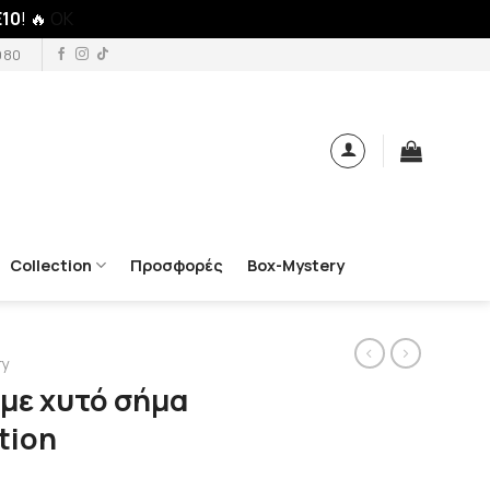
10
! 🔥
OK
980
Collection
Προσφορές
Box-Mystery
ry
 με χυτό σήμα
tion