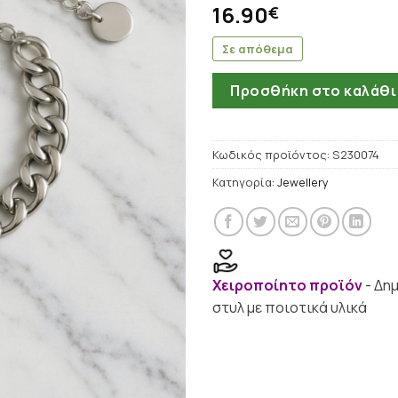
16.90
€
Σε απόθεμα
Προσθήκη στο καλάθι
Κωδικός προϊόντος:
S230074
Κατηγορία:
Jewellery
Χειροποίητο προϊόν
- Δη
στυλ με ποιοτικά υλικά