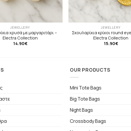
JEWELLERY
JEWELLERY
ίκια χρυσά με μαργαριτάρι –
Σκουλαρίκια κρίκοι round eye
Electra Collection
Electra Collection
14.90
€
15.90
€
US
OUR PRODUCTS
ς
Mini Tote Bags
μαστε
Big Tote Bags
s
Night Bags
θρα
Crossbody Bags